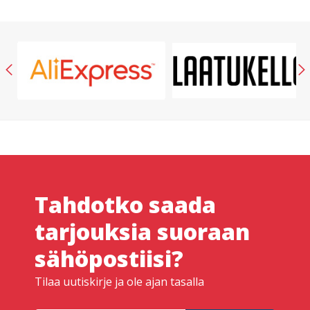
Tahdotko saada
tarjouksia suoraan
sähöpostiisi?
Tilaa uutiskirje ja ole ajan tasalla