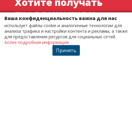
Хотите получать
предложения и
Ваша конфиденциальность важна для нас
скидки по
использует файлы cookie и аналогичные технологии для
анализа трафика и настройки контента и рекламы, а также
электронной
для предоставления ресурсов для социальных сетей.
Более подробная информация
почте?
Принять
Зарегистрируйтесь сейчас и будьте в курсе
наших новостей
ЗАРЕГИСТРИРОВАТЬ
При регистрации вы соглашаетесь с нашими
условиями пользовательского договора и политикой
конфиденциальности.
Покупатель - Условия пользовательского соглашения
Покупатель - Политика конфиденциальности