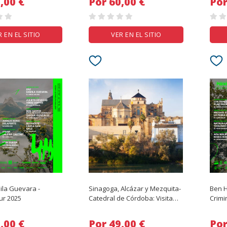
 20,00 €
Por 60,00 €
R EN EL SITIO
VER EN EL SITIO
ila Guevara -
Sinagoga, Alcázar y Mezquita-
Ben H
ur 2025
Catedral de Córdoba: Visita
Crimi
guiada
Pirin
 40,00 €
Por 49,00 €