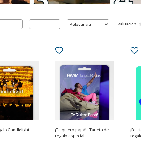
Evaluación
-
galo Candlelight -
¡Te quiero papá! - Tarjeta de
¡Felic
regalo especial
regal