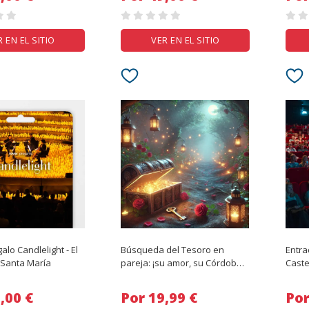
R EN EL SITIO
VER EN EL SITIO
alo Candlelight - El
Búsqueda del Tesoro en
Entra
 Santa María
pareja: ¡su amor, su Córdoba,
Caste
su aventura!
 30,00 €
Por 19,99 €