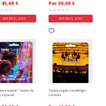
Por 45,00 €
Por 20,00 €
VER EN EL SITIO
VER EN EL SITIO
uiero mamá! - Tarjeta de
Tarjeta regalo Candlelight -
o especial
Córdoba