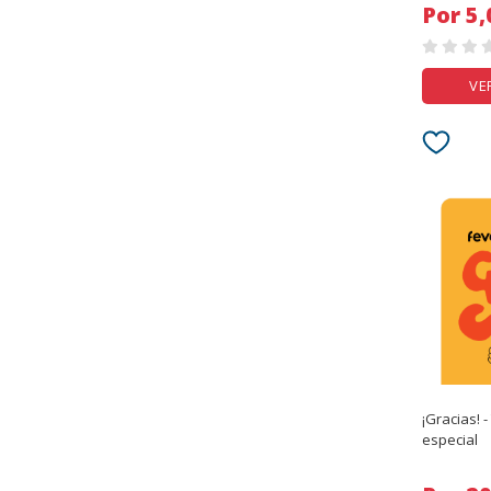
Por
VE
¡Gracias! -
especial