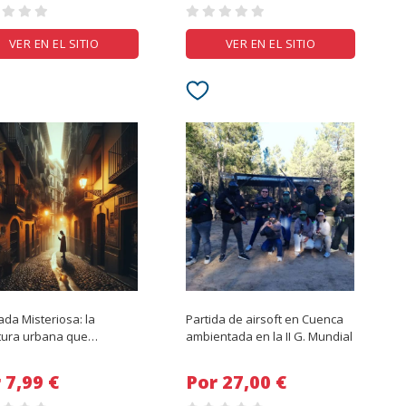
VER EN EL SITIO
VER EN EL SITIO
da Misteriosa: la
Partida de airsoft en Cuenca
tura urbana que
ambientada en la II G. Mundial
iará tu ingenio
Por 7,99 €
Por 27,00 €