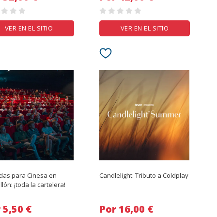
VER EN EL SITIO
VER EN EL SITIO
das para Cinesa en
Candlelight: Tributo a Coldplay
llón: ¡toda la cartelera!
Por 5,50 €
Por 16,00 €