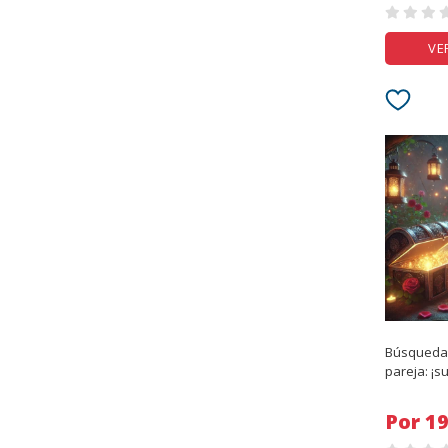
VE
Búsqueda 
pareja: ¡s
su aventu
Por