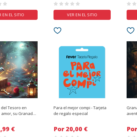
R EN EL SITIO
VER EN EL SITIO
del Tesoro en
Para el mejor compi - Tarjeta
Grana
u amor, su Granada,
de regalo especial
aven
ra!
desaf
 19,99 €
Por 20,00 €