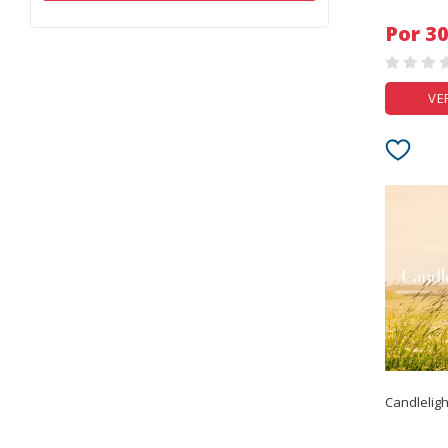
Por
VE
Candleligh