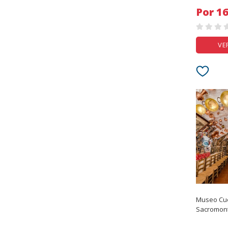
Por
VE
Museo Cu
Sacromon