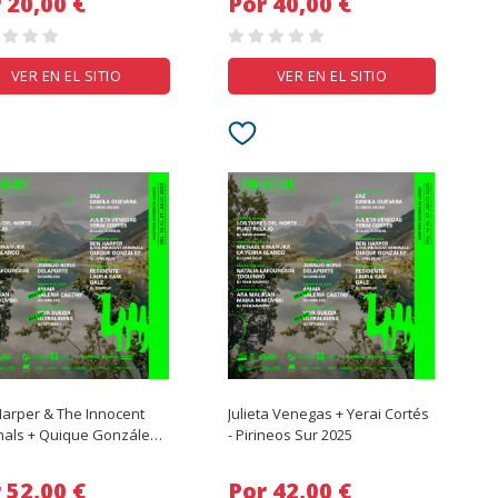
Por 20,00 €
Por 40,00 €
VER EN EL SITIO
VER EN EL SITIO
arper & The Innocent
Julieta Venegas + Yerai Cortés
nals + Quique González -
- Pirineos Sur 2025
eos Sur 2025
Por 52,00 €
Por 42,00 €