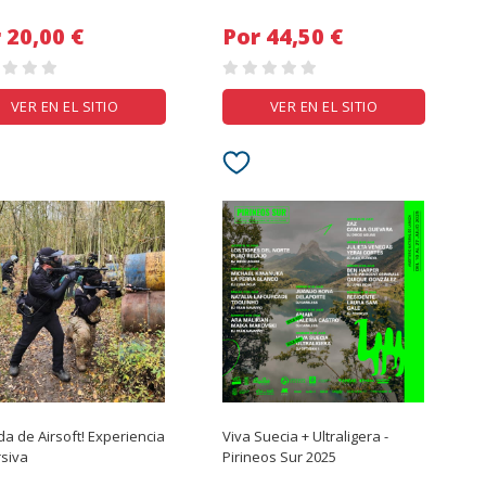
Por 20,00 €
Por 44,50 €
VER EN EL SITIO
VER EN EL SITIO
ida de Airsoft! Experiencia
Viva Suecia + Ultraligera -
siva
Pirineos Sur 2025