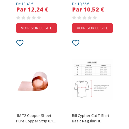
Slim Lapel Solid Color
Syringes Painless
De 13,43 €
De 10,66 €
Casual Thin Knitted T-
Small Needle Sharp
Par 12,24 €
Par 10,52 €
shirt
Eyelid Tattoo needles
VOIR SUR LE SITE
VOIR SUR LE SITE
1M T2 Copper Sheet
Bill Cypher Cat T-Shirt
Pure Copper Strip 0.1-
Basic Regular Fit
0.3mm Ultra-thin
Casual T-Shirt