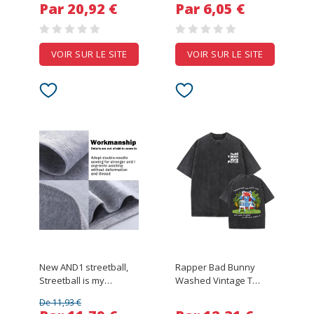
Par 20,92 €
Par 6,05 €
Loose Pure Cotton Top
Sports Top 2xs-6xl
Fashionable and
Comfortable
VOIR SUR LE SITE
VOIR SUR LE SITE
New AND1 streetball,
Rapper Bad Bunny
Streetball is my
Washed Vintage T
job,And1 Legends
Shirts Debi Tirar Mas
De 11,93 €
Hotsauce ,street
Fotos DTMF World Tour