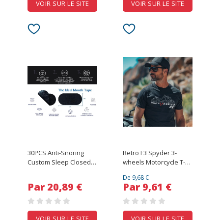
VOIR SUR LE SITE
VOIR SUR LE SITE
30PCS Anti-Snoring
Retro F3 Spyder 3-
Custom Sleep Closed
wheels Motorcycle T-
Nose Breathing Tape
Shirt 100% Cotton O-
De 9,68 €
Black Skin Purple
Neck Short Sleeve
Par 20,89 €
Par 9,61 €
Hostage Better Body
Summer Casual Mens
Patch Sleep
T-shirt Rider
Streetwear
VOIR SUR LE SITE
VOIR SUR LE SITE