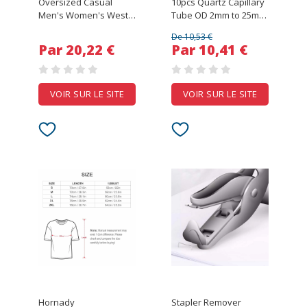
Oversized Casual
10pcs Quartz Capillary
Men's Women's West
Tube OD 2mm to 25mm
Coast Choppers Long-
/Silica Single-Bore
De 10,53 €
Sleeve T-Shirt Best
Glass Capillary
Par 20,22 €
Par 10,41 €
Design Printed Apricot
Tube/High
Black Waffle Weave T
Temperature Glass
Shirt
Tubes
VOIR SUR LE SITE
VOIR SUR LE SITE
Hornady
Stapler Remover