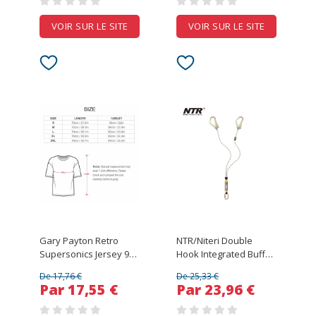
Sleeve T-shirt Tops
VOIR SUR LE SITE
VOIR SUR LE SITE
Gary Payton Retro
NTR/Niteri Double
Supersonics Jersey 90s
Hook Integrated Buffer
Style Fan Art T-Shirt
Lanyard Polyester Fall
De 17,76 €
De 25,33 €
Fashion Pattern
Protection Safety Rope
Par 17,55 €
Par 23,96 €
Printed Tee Shirt
with CE Certificate