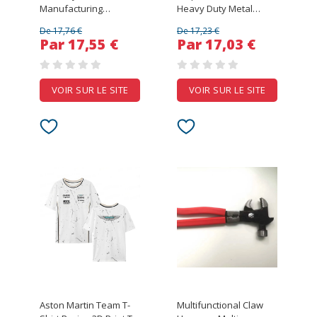
Manufacturing
Heavy Duty Metal
Company T-Shirt
Staple Remover Tool
De 17,76 €
De 17,23 €
Moisture Wicking Quick
for Office Home School
Par 17,55 €
Par 17,03 €
Dry Tee
Mini Staple Puller
VOIR SUR LE SITE
VOIR SUR LE SITE
Aston Martin Team T-
Multifunctional Claw