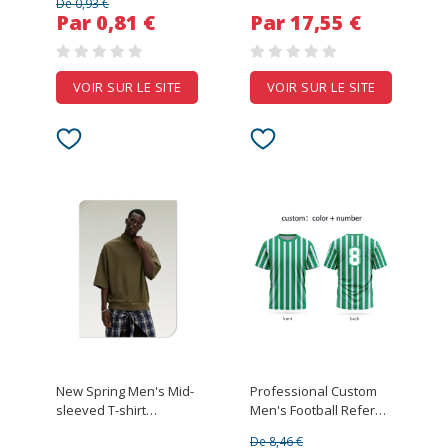
De 0,93 €
Copper Foil Thick Plate
Par 0,81 €
Par 17,55 €
Grounding Conductive
Heat Sink Width 5-
120mm
VOIR SUR LE SITE
VOIR SUR LE SITE
New Spring Men's Mid-
Professional Custom
sleeved T-shirt
Men's Football Referee
American Retro Solid
T-Shirt Shirt O-Neck
De 8,46 €
Color Semi-high Neck
Jersey Short-Sleeved