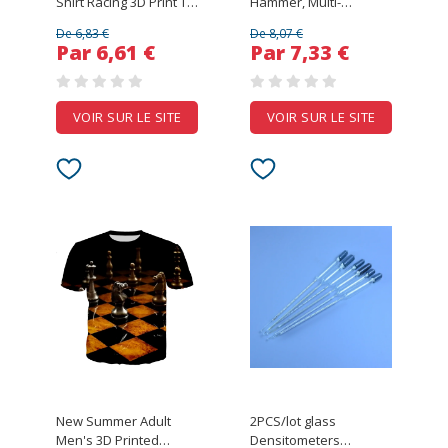
Shirt Racing 3D Print T-
Hammer, Multi-
Shirt Aramco Team
purpose Outdoor
De 6,83 €
De 8,07 €
Jersey 2026 Fernando
Climbing Fitter
Par 6,61 €
Par 7,33 €
Alonso 14 Jersey Aston
Carpenter Installation
Martin Team Fans Tee
Hammer
VOIR SUR LE SITE
VOIR SUR LE SITE
New Summer Adult
2PCS/lot glass
Men's 3D Printed
Densitometers