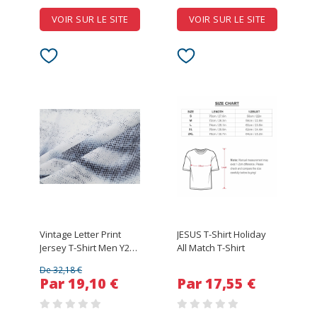
VOIR SUR LE SITE
VOIR SUR LE SITE
Vintage Letter Print
JESUS T-Shirt Holiday
Jersey T-Shirt Men Y2K
All Match T-Shirt
Sport Short Sleeve
De 32,18 €
Tshirt Streetwear
Par 19,10 €
Par 17,55 €
Harajuku Hip Hop
Casual Tees Tops Male