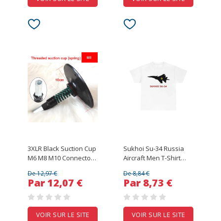
3XLR Black Suction Cup
Sukhoi Su-34 Russia
M6 M8 M10 Connector
Aircraft Men T-Shirt
Suction Cup Adapter
USSR Russian Air Force
De 12,97 €
De 8,84 €
for Telescopic Linear
TShirt Short Sleeve
Par 12,07 €
Par 8,73 €
Actuator Attachments
Casual Cotton O-Neck
Parts 100mm/120mm
Summer T Shirt
VOIR SUR LE SITE
VOIR SUR LE SITE