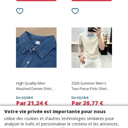
High Quality Men
2026 Summer Men's
Washed Denim Shirt
Two-Piece Polo Shirt
Autumn Winter 100%
Fashion Casual Short-
De 22,58 €
De 23,18 €
Cotton Denim
Sleeved Collar T-shirt
Par 21,24 €
Par 20,77 €
Workwear Japanese
Style Long Sleeve Coat
Votre vie privée est importante pour nous
With Pocket C0233
utilise des cookies et d'autres technologies similaires pour
VOIR SUR LE SITE
VOIR SUR LE SITE
analyser le trafic et personnaliser le contenu et les annonces,