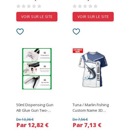
Beauty Tool
10/30/50/100/Pcs
VOIR SUR LE SITE
VOIR SUR LE SITE
50ml Dispensing Gun
Tuna / Marlin Fishing
AB Glue Gun Two-
Custom Name 3D
component Glue Gun
Printed Mens t shirt
De 13,36 €
De 7,56 €
1:1/2:1 Epoxy Resin
Cool Summer Fashion
Par 12,82 €
Par 7,13 €
Gun With 4 Mixing
Unisex Short sleeve T-