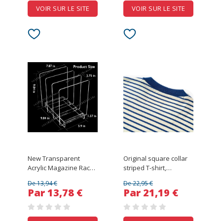
VOIR SUR LE SITE
VOIR SUR LE SITE
New Transparent
Original square collar
Acrylic Magazine Rack
striped T-shirt,
and File Organizer
heavyweight pure
De 13,94 €
De 22,95 €
cotton men's T-shirt,
Par 13,78 €
Par 21,19 €
washed retro sea soul
shirt, short sleeved
shirt