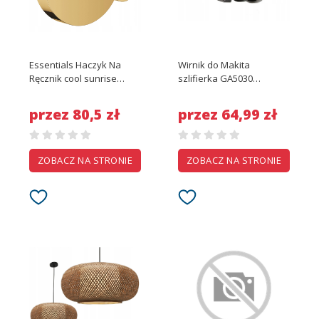
Essentials Haczyk Na
Wirnik do Makita
Ręcznik cool sunrise
szlifierka GA5030
40364GL1
GA4530R GA5030R
komplet łożyska szczotki
przez 80,5 zł
przez 64,99 zł
ZOBACZ NA STRONIE
ZOBACZ NA STRONIE