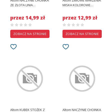
Altom NACZYNIE CHOINKA
Altom ZIMOWE MARZENIA
ZE ZŁOTA LINIA
MISKA KOLOROWE
19,7X16,7X16,4X2
SZKLIWO Z WKLĘSŁĄ
DEKORACJĄ 14 cm
przez 14,99 zł
przez 12,99 zł
ZOBACZ NA STRONIE
ZOBACZ NA STRONIE
Altom KUBEK STOŻEK Z
Altom NACZYNIE CHOINKA