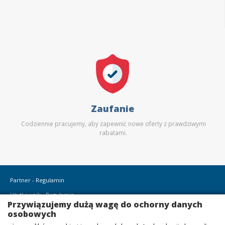
Zaufanie
Codziennie pracujemy, aby zapewnić nowe oferty z prawdziwymi
rabatami.
Partner - Regulamin
Użytkownik - Regulamin
Przywiązujemy dużą wagę do ochorny danych
Użytkownik - Polityka Prywatności
osobowych
Użytkownik - polityka plików cookie