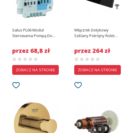
Salus PL06 Moduł
Włącznik Dotykowy
Sterowania Pompą Do
Szklany Potrójny Rolet
Listwy KL06
Kurtyn Żaluzji Wifi Tuya
Czarny
przez 68,8 zł
przez 264 zł
ZOBACZ NA STRONIE
ZOBACZ NA STRONIE