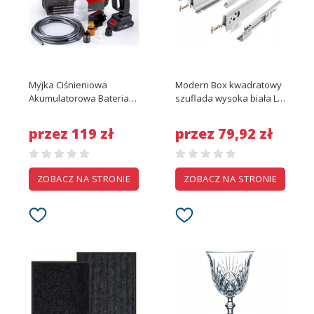
Myjka Ciśnieniowa
Modern Box kwadratowy
Akumulatorowa Bateria
szuflada wysoka biała L-
5000mAh Dysze 30BAR
450 mm obciążenie max
12000W Zestaw
40kg
przez 119 zł
przez 79,92 zł
ZOBACZ NA STRONIE
ZOBACZ NA STRONIE