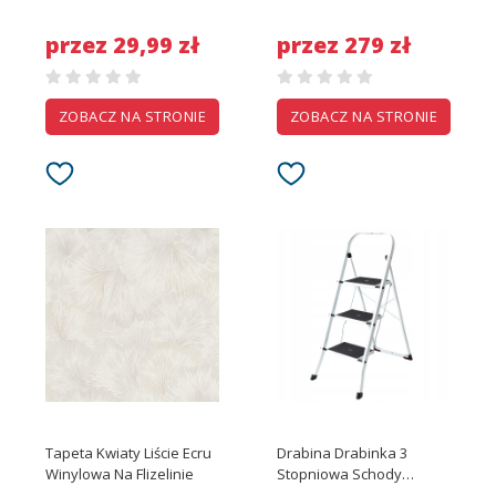
SAMOCHODU PUDEŁKO
Słuchawką Naścienna
KOLOROWE
Rea Urban
przez 29,99 zł
przez 279 zł
ZOBACZ NA STRONIE
ZOBACZ NA STRONIE
Tapeta Kwiaty Liście Ecru
Drabina Drabinka 3
Winylowa Na Flizelinie
Stopniowa Schody
Domowa Stalowa