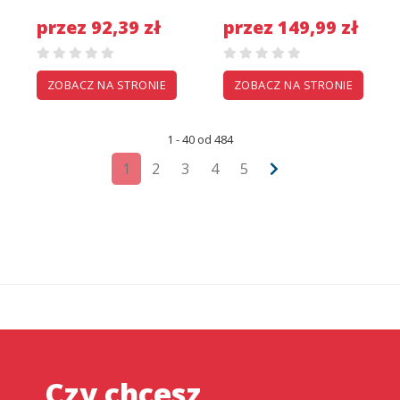
Składana 150kg Eu
przez 92,39 zł
przez 149,99 zł
ZOBACZ NA STRONIE
ZOBACZ NA STRONIE
1 - 40 od 484
1
2
3
4
5
Czy chcesz