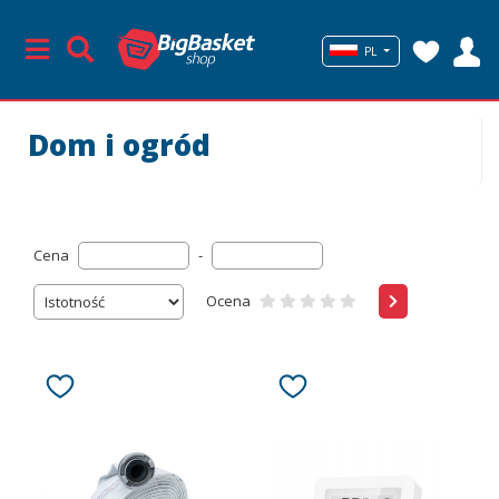
PL
Dom i ogród
Cena
-
Ocena