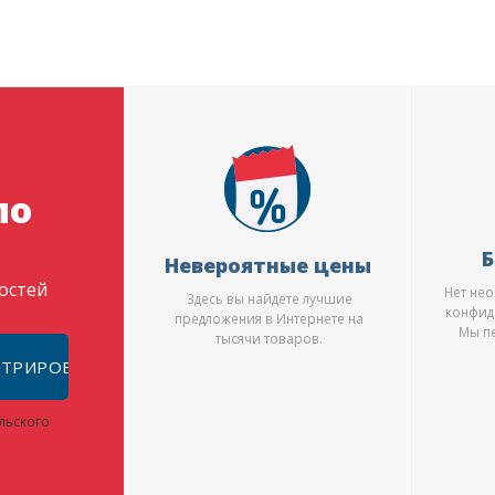
по
Б
Невероятные цены
востей
Нет не
Здесь вы найдете лучшие
конфид
предложения в Интернете на
Мы п
тысячи товаров.
СТРИРОВАТЬ
льского