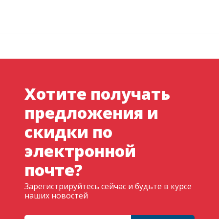
Хотите получать
предложения и
скидки по
электронной
почте?
Зарегистрируйтесь сейчас и будьте в курсе
наших новостей