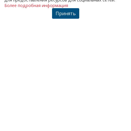
Более подробная информация
Принять
Безопасность
Нет необходимости предоставлять конфиденциальную
информацию. Мы перенаправим вас на сайт предложения.