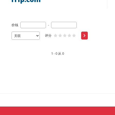
价钱
-
评分
1 - 0 从 0