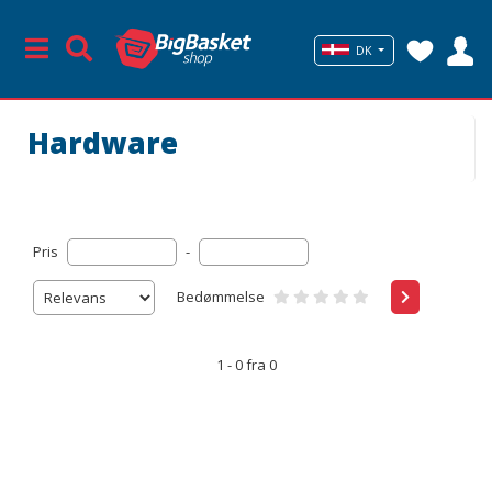
DK
Hardware
Pris
-
Bedømmelse
1 - 0 fra 0