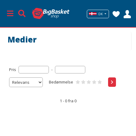
DK
Medier
Pris
-
Bedømmelse
1 - 0 fra 0