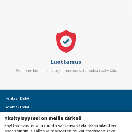
Luottamus
Pidämme huolen, että tarjoamme uusia tarjouksia päivittäin.
Asiakas - Ehdot
Asiakas - Ehdot
Asiakas - Tietosuojakäytäntö
Yksityisyytesi on meille tärkeä
Asiakas - evästeet
käyttää evästeitä ja muuta vastaavaa tekniikkaa liikenteen
analysointiin, sisällön ja mainosten mukauttamiseen sekä