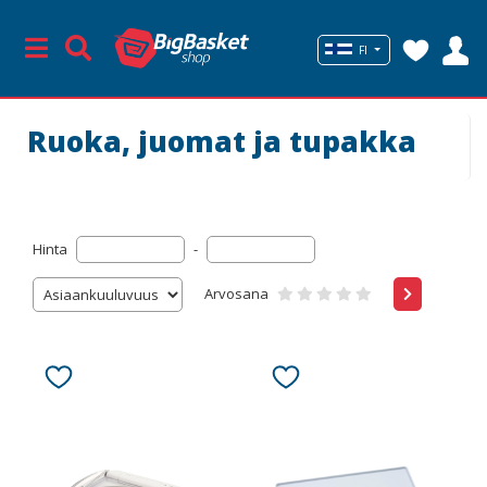
FI
Ruoka, juomat ja tupakka
Hinta
-
Arvosana