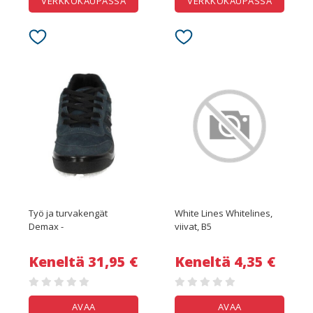
VERKKOKAUPASSA
VERKKOKAUPASSA
Työ ja turvakengät
White Lines Whitelines,
Demax -
viivat, B5
Keneltä 31,95 €
Keneltä 4,35 €
AVAA
AVAA