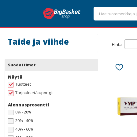
Taide ja viihde
Hinta
Suodattimet
Näytä
Tuotteet
Tarjoukset/kupongit
Alennusprosentti
0% - 20%
20% - 40%
40% - 60%