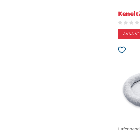
Kenelt
AVAA V
Hafenband