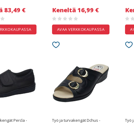
ä 83,49 €
Keneltä 16,99 €
Ke
ERKKOKAUPASSA
AVAA VERKKOKAUPASSA
A
Työ ja turvakengät Percla -
Työ ja turvakengät Dchus -