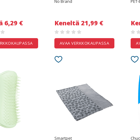
No Brand
PET-
ä 6,29 €
Keneltä 21,99 €
Ke
ERKKOKAUPASSA
AVAA VERKKOKAUPASSA
A
Smartpet
Chuck