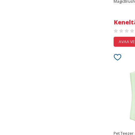
MagicBrush
Kenelt
AVAA V
Pet Teezer