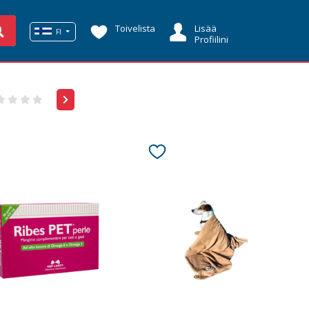
Toivelista
Lisää
FI
Profiilini