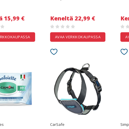
ä 15,99 €
Keneltä 22,99 €
Ke
ERKKOKAUPASSA
AVAA VERKKOKAUPASSA
A
es
CarSafe
Simp