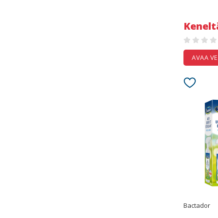
Kenelt
AVAA V
Bactador