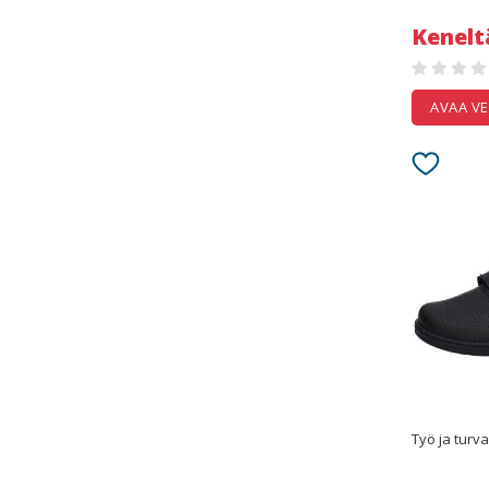
Kenelt
AVAA V