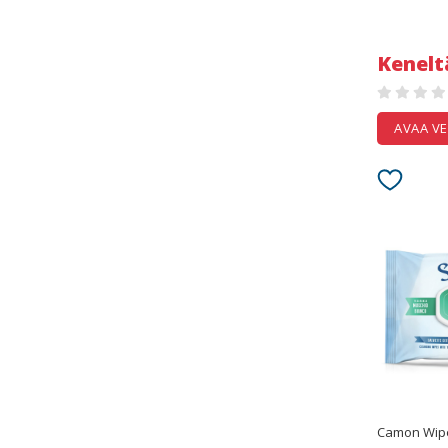
Kenelt
AVAA V
Camon Wip