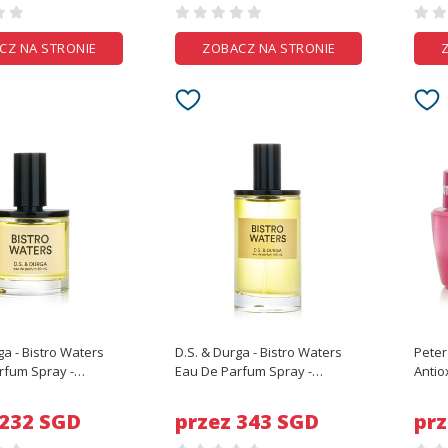
CZ NA STRONIE
ZOBACZ NA STRONIE
ga - Bistro Waters
D.S. & Durga - Bistro Waters
Peter
fum Spray -
Eau De Parfum Spray -
Antio
z
100ml/3.4oz
 232 SGD
przez 343 SGD
prz