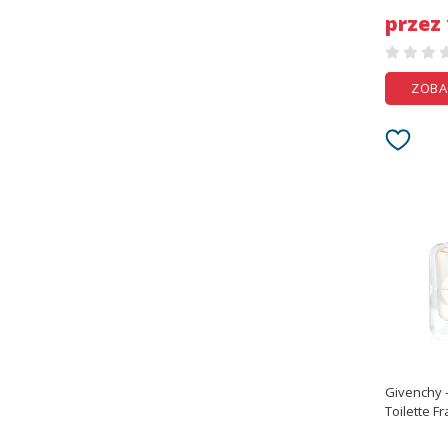
przez
ZOBA
Givenchy -
Toilette Fr
35ml/1.1o