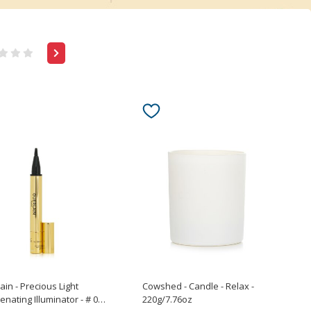
ain - Precious Light
Cowshed - Candle - Relax -
enating Illuminator - # 01
220g/7.76oz