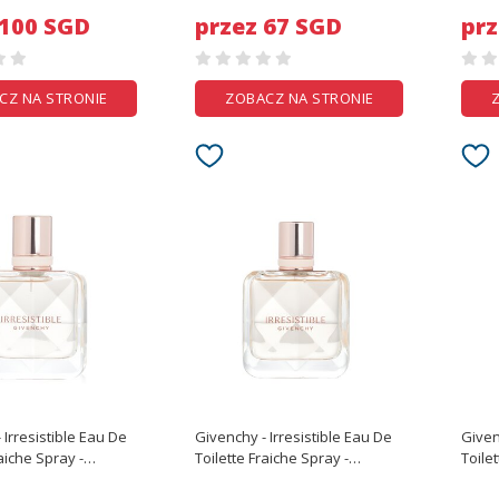
 100 SGD
przez 67 SGD
prz
CZ NA STRONIE
ZOBACZ NA STRONIE
 Irresistible Eau De
Givenchy - Irresistible Eau De
Given
aiche Spray -
Toilette Fraiche Spray -
Toilet
z
50ml/1.7oz
80ml/