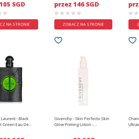
 105 SGD
przez 146 SGD
prz
CZ NA STRONIE
ZOBACZ NA STRONIE
 Laurent - Black
Givenchy - Skin Perfecto Skin
Chane
cit Green Eau De
Glow Priming Lotion -
Ultra
Parfum Spray - 75ml/2.5oz
200ml/6.7oz
Flawl
B