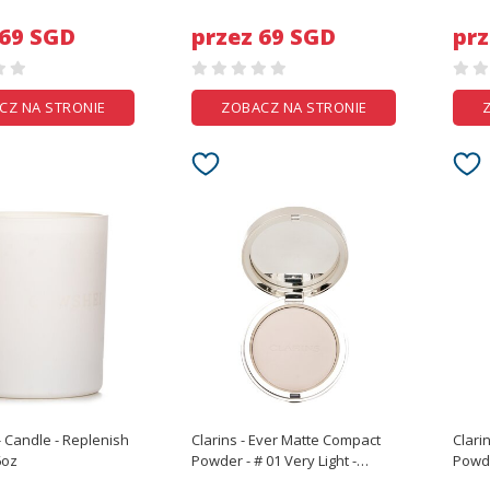
200ml/6.76oz
- 2ml
 69 SGD
przez 69 SGD
prz
CZ NA STRONIE
ZOBACZ NA STRONIE
 Candle - Replenish
Clarins - Ever Matte Compact
Clari
6oz
Powder - # 01 Very Light -
10g/0.3oz