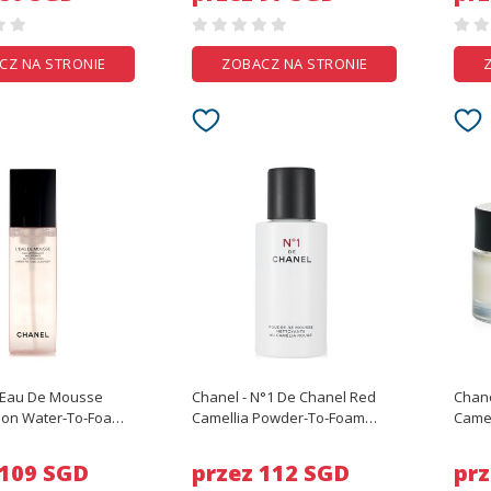
CZ NA STRONIE
ZOBACZ NA STRONIE
L'Eau De Mousse
Chanel - N°1 De Chanel Red
Chane
tion Water-To-Foam
Camellia Powder-To-Foam
Camel
leanser - 150ml/5oz
Cleanser - 25g/0.89oz
 109 SGD
przez 112 SGD
prz