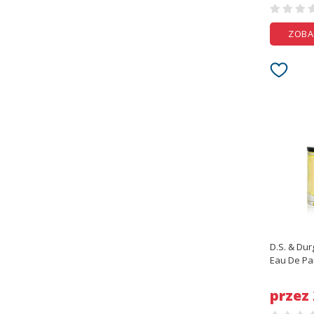
ZOBA
D.S. & Dur
Eau De Par
50ml/1.7o
przez