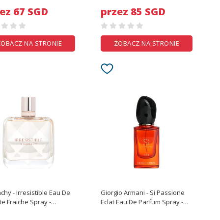
10g/0.3oz
ez 67 SGD
przez 85 SGD
ZOBACZ NA STRONIE
ZOBACZ NA STRONIE
chy - Irresistible Eau De
Giorgio Armani - Si Passione
te Fraiche Spray -
Eclat Eau De Parfum Spray -
2.7oz
30ml/1oz