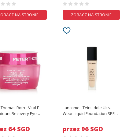
ZOBACZ NA STRONIE
ZOBACZ NA STRONIE
 Thomas Roth - Vital E
Lancome - Teint Idole Ultra
xidant Recovery Eye
Wear Liquid Foundation SPF38
Cream - 15ml/0.5oz
- # PO-01 - 30ml/1oz
ez 64 SGD
przez 96 SGD