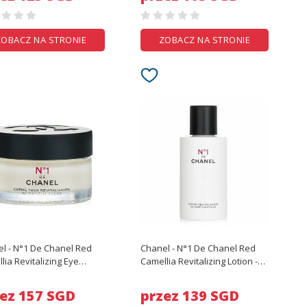
ZOBACZ NA STRONIE
ZOBACZ NA STRONIE
l - N°1 De Chanel Red
Chanel - N°1 De Chanel Red
lia Revitalizing Eye
Camellia Revitalizing Lotion -
Cream - 15g/0.5oz
150ml/5oz
ez 157 SGD
przez 139 SGD