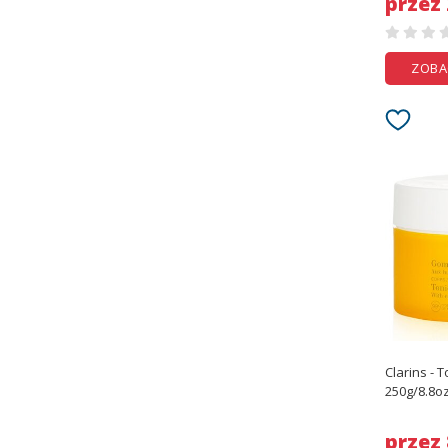
przez
ZOBA
Clarins - T
250g/8.8o
przez