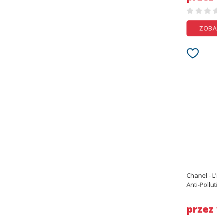
ZOBA
Chanel - 
Anti-Pollu
C
przez