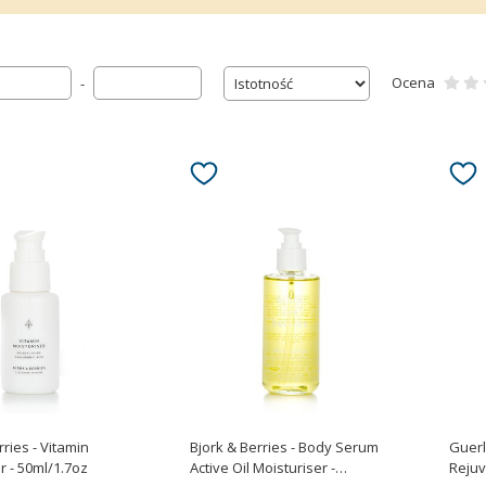
Ocena
-
rries - Vitamin
Bjork & Berries - Body Serum
Guerl
Moisturiser - 50ml/1.7oz
Active Oil Moisturiser -
Rejuv