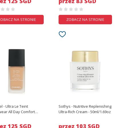
ez 125 SGD
przez 83 SGD
ZOBACZ NA STRONIE
ZOBACZ NA STRONIE
l - Ultra Le Teint
Sothys - Nutritive Replenishing
wear All Day Comfort
Ultra-Rich Cream - 50ml/1.69oz
ess Finish Foundation - #
30 - 30ml/1oz
ez 125 SGD
przez 103 SGD