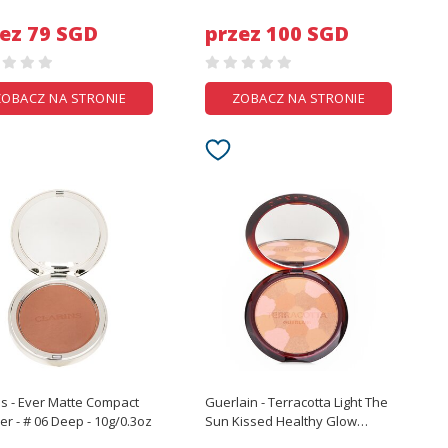
/0.06oz
ez 79 SGD
przez 100 SGD
ZOBACZ NA STRONIE
ZOBACZ NA STRONIE
ns - Ever Matte Compact
Guerlain - Terracotta Light The
Powder - # 06 Deep - 10g/0.3oz
Sun Kissed Healthy Glow
Powder - # 02 Medium Cool -