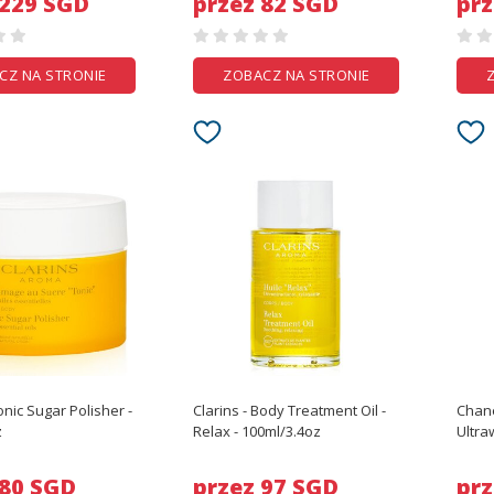
 229 SGD
przez 82 SGD
prz
CZ NA STRONIE
ZOBACZ NA STRONIE
onic Sugar Polisher -
Clarins - Body Treatment Oil -
Chane
z
Relax - 100ml/3.4oz
Ultra
Flawl
B
 80 SGD
przez 97 SGD
prz