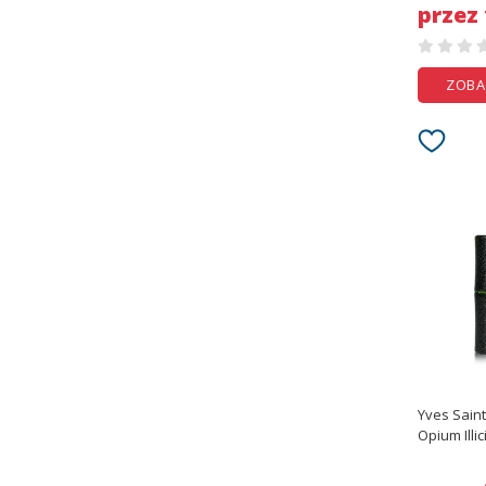
przez
ZOBA
Yves Saint
Opium Illi