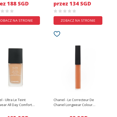
ez 188 SGD
przez 134 SGD
ZOBACZ NA STRONIE
ZOBACZ NA STRONIE
l - Ultra Le Teint
Chanel - Le Correcteur De
wear All Day Comfort
Chanel Longwear Colour
ess Finish Foundation - #
Corrector - # Abricot -
40 - 30ml/1oz
7.5g/0.26oz