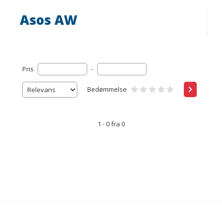
Asos AW
Pris
-
Bedømmelse
1 - 0 fra 0