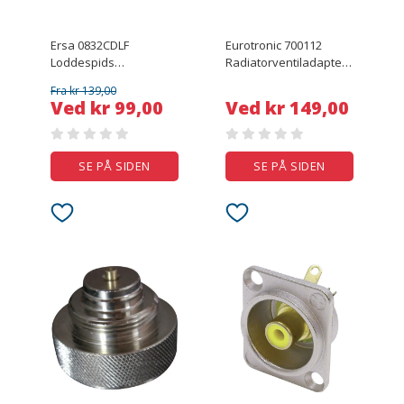
Ersa 0832CDLF
Eurotronic 700112
Loddespids
Radiatorventiladapter
Mejselform, lige
Passer til radiatorer
Fra kr 139,00
Spidsstørrelse 2.2 mm
Ista
Ved kr 99,00
Ved kr 149,00
Indhold 1 stk
SE PÅ SIDEN
SE PÅ SIDEN