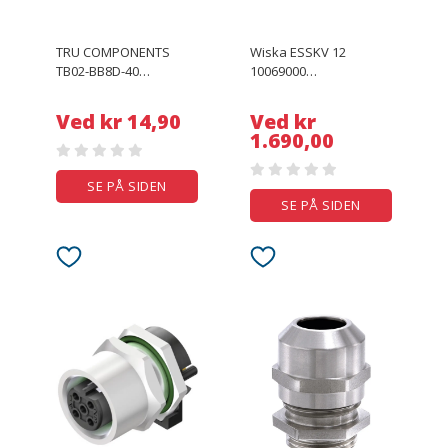
TRU COMPONENTS
Wiska ESSKV 12
TB02-BB8D-40
10069000
Temperatur-alarm 0 til
Kabelforskruning M12
+160 °C med radial tråd
Rustfrit stål Rustfrit stål
Ved kr 14,90
Ved kr
1 x brydekontakt
10 stk
1.690,00
SE PÅ SIDEN
SE PÅ SIDEN