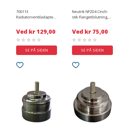
700113
Neutrik NF2D4 Cinch-
Radiatorventiladapter
stik Flangetilslutning,
Passer til radiatorer
kontakter lige Poltal: 2
Meges
Sølv, Gul 1 stk
Ved kr 129,00
Ved kr 75,00
SE PÅ SIDEN
SE PÅ SIDEN