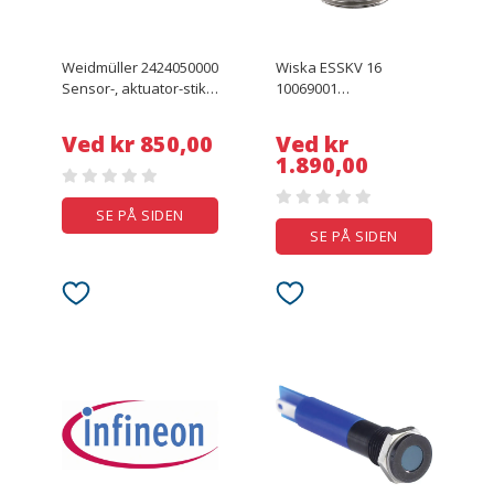
Weidmüller 2424050000
Wiska ESSKV 16
Sensor-, aktuator-stik,
10069001
Pol-tal (RJ): 4 10 stk
Kabelforskruning M16
Rustfrit stål Rustfrit stål
Ved kr 850,00
Ved kr
10 stk
1.890,00
SE PÅ SIDEN
SE PÅ SIDEN