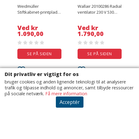
Weidmüller
Wallair 20100286 Radial
Stiftkabinet-printplade
ventilator 230 V 530
BL/SL 5.08 Samlet antal
m³/h 15 cm
poler 8 Rastermål: 5.08
Ved kr
Ved kr
mm 1601810000 50 stk
1.090,00
1.790,00
SE PÅ SIDEN
SE PÅ SIDEN
Dit privatliv er vigtigt for os
bruger cookies og anden lignende teknologi til at analysere
trafik og tilpasse indhold og annoncer, samt tilbyde ressourcer
på sociale netværk.
Få mere information
Acceptér