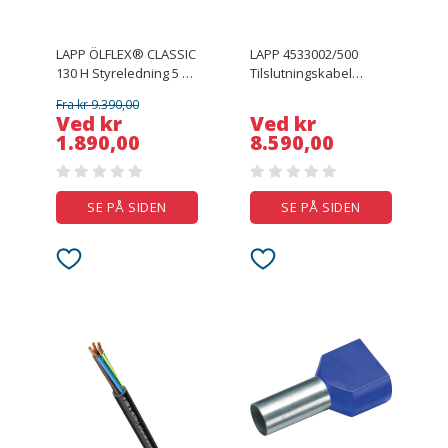
LAPP ÖLFLEX® CLASSIC
LAPP 4533002/500
130 H Styreledning 5 x
Tilslutningskabel
0.75 mm² Grå
H07RN-F 1 x 4 mm² Sort
Fra kr 9.390,00
1123038/500 500 m
500 m
Ved kr
Ved kr
1.890,00
8.590,00
SE PÅ SIDEN
SE PÅ SIDEN