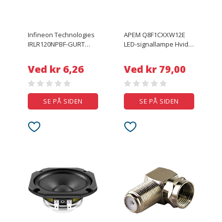
Infineon Technologies
APEM Q8F1CXXW12E
IRLR120NPBF-GURT
LED-signallampe Hvid
MOSFET 1 N-kanal 48 W
12 V/DC
TO-252AA
Ved kr 6,26
Ved kr 79,00
SE PÅ SIDEN
SE PÅ SIDEN