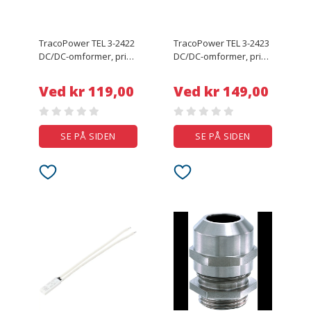
TracoPower TEL 3-2422
TracoPower TEL 3-2423
DC/DC-omformer, print
DC/DC-omformer, print
24 V/DC 12 V/DC, -12
24 V/DC 15 V/DC, -15
V/DC 125 mA 3 W Antal
V/DC 100 mA 3 W Antal
Ved kr 119,00
Ved kr 149,00
udgange: 2 x Indhold 1
udgange: 2 x Indhold 1
stk
stk
SE PÅ SIDEN
SE PÅ SIDEN