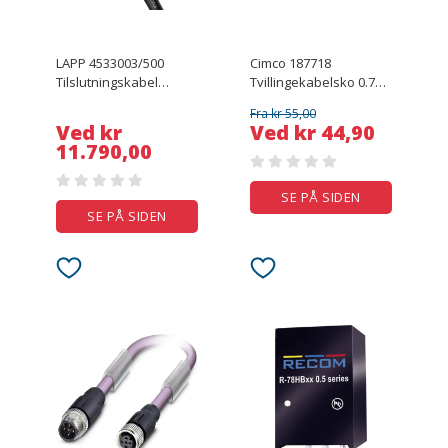
LAPP 4533003/500
Cimco 187718
Tilslutningskabel
Tvillingekabelsko 0.75
H07RN-F 1 x 6 mm² Sort
mm² Delvist isoleret Blå
Fra kr 55,00
500 m
100 stk
Ved kr
Ved kr 44,90
11.790,00
SE PÅ SIDEN
SE PÅ SIDEN