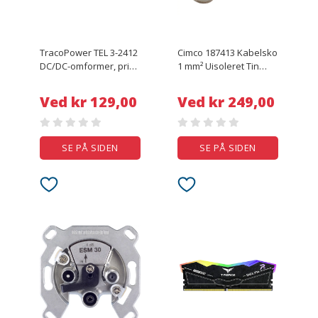
TracoPower TEL 3-2412
Cimco 187413 Kabelsko
DC/DC-omformer, print
1 mm² Uisoleret Tin
24 V/DC 12 V/DC 250
1000 stk
mA 3 W Antal udgange:
Ved kr 129,00
Ved kr 249,00
1 x Indhold 1 stk
SE PÅ SIDEN
SE PÅ SIDEN