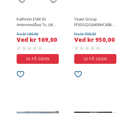
Kathrein ESM 30
Team Group
Antennedåse Tv, UKW
FF3D532G6400HC40BDC01
Planforsænket
PC-
Fra kr 189,00
Fra kr 990,00
Enkeltilslutningsdåse
arbejdshukommelsessæt
Ved kr 169,00
Ved kr 950,00
DDR5 32 GB 2 x 16 GB
6400 MHz 288-polet
DIMM CL40
FF3D532G6400HC40BDC01
SE PÅ SIDEN
SE PÅ SIDEN