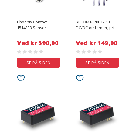
Phoenix Contact
RECOM R-78B12-1.0
1514333 Sensor-
DC/DC-omformer, print
/aktor- -
12 V/DC 1 A 12 W Antal
datastikforbindelse,
udgange: 1 x Indhold 1
Ved kr 590,00
Ved kr 149,00
konfektioneret M12
stk
Stik, lige, Tilslutning,
lige 8.00 m Pol-tal (RJ): 5
1 stk
SE PÅ SIDEN
SE PÅ SIDEN