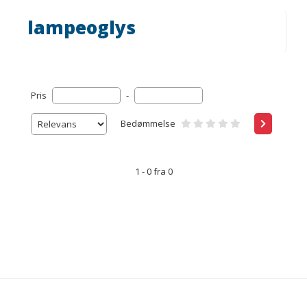
lampeoglys
Pris
-
Bedømmelse
1 - 0 fra 0